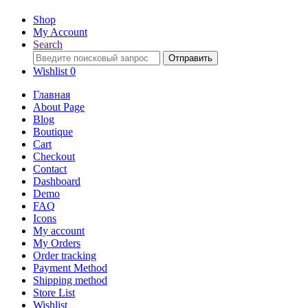
Shop
My Account
Search
Search
Отправить
for:
Wishlist
0
Главная
About Page
Blog
Boutique
Cart
Checkout
Contact
Dashboard
Demo
FAQ
Icons
My account
My Orders
Order tracking
Payment Method
Shipping method
Store List
Wishlist