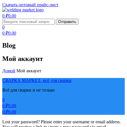
Скачать оптовый прайс-лист
Menu
0
₽
0.00
Search
Отправить
for:
0
0
₽
0.00
Blog
Мой аккаунт
Домой
Мой аккаунт
СВАРКА МАРКЕТ- всё для сварки
Всё для сварки и не только
0
0
₽
0.00
0
₽
0.00
Menu
Lost your password? Please enter your username or email address.
You will receive a link to create a new password via email.